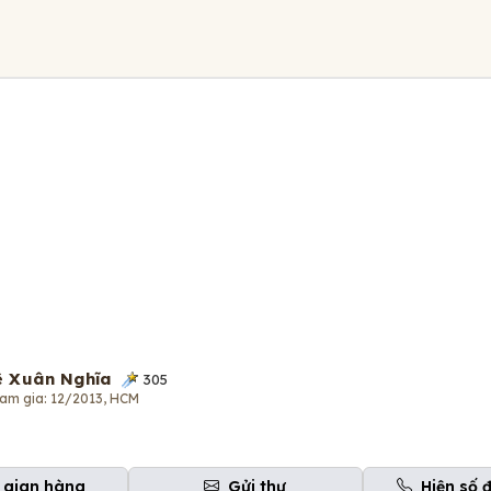
ê Xuân Nghĩa
305
am gia: 12/2013, HCM
 gian hàng
Gửi thư
Hiện số 