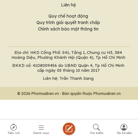
Liên hệ
Quy chế hoạt động
Quy trình giải quyết tranh chấp
Chính sách bảo mật thông tin
Địa chỉ: HKD Cổng Phố: S41, Tầng 1, Chung cư H3, 384
Hoàng Diệu, Phường Khánh Hội (Quận 4), Tp Hồ Chí Minh
ĐKKD số: 41D8009456 do UBND Quận 4, Tp Hồ Chí Minh
cấp ngày 05 tháng 10 năm 2017
Liên hệ: Trần Thanh Sang
© 2026 Phomuaban.vn - Bản quyền thuộc Phomuaban.vn
Tiện ích
Danh mục
Tìm kiếm
Tài khoản