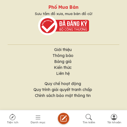
Phố Mua Bán
Sưu tầm đồ xưa, mua bán đồ cũ!
Giới thiệu
Thông báo
Bảng giá
Kiến thức
Liên hệ
Quy chế hoạt động
Quy trình giải quyết tranh chấp
Chính sách bảo mật thông tin
Địa chỉ: HKD Cổng Phố: S41, Tầng 1, Chung cư H3, 384
Hoàng Diệu, Phường Khánh Hội (Quận 4), Tp Hồ Chí Minh
Tiện ích
Danh mục
Tìm kiếm
Tài khoản