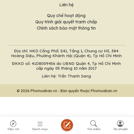
Liên hệ
Quy chế hoạt động
Quy trình giải quyết tranh chấp
Chính sách bảo mật thông tin
Địa chỉ: HKD Cổng Phố: S41, Tầng 1, Chung cư H3, 384
Hoàng Diệu, Phường Khánh Hội (Quận 4), Tp Hồ Chí Minh
ĐKKD số: 41D8009456 do UBND Quận 4, Tp Hồ Chí Minh
cấp ngày 05 tháng 10 năm 2017
Liên hệ: Trần Thanh Sang
© 2026 Phomuaban.vn - Bản quyền thuộc Phomuaban.vn
Tiện ích
Danh mục
Tìm kiếm
Tài khoản