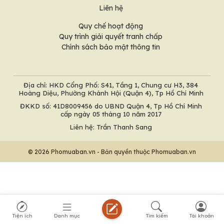
Liên hệ
Quy chế hoạt động
Quy trình giải quyết tranh chấp
Chính sách bảo mật thông tin
Địa chỉ: HKD Cổng Phố: S41, Tầng 1, Chung cư H3, 384
Hoàng Diệu, Phường Khánh Hội (Quận 4), Tp Hồ Chí Minh
ĐKKD số: 41D8009456 do UBND Quận 4, Tp Hồ Chí Minh
cấp ngày 05 tháng 10 năm 2017
Liên hệ: Trần Thanh Sang
© 2026 Phomuaban.vn - Bản quyền thuộc Phomuaban.vn
Tiện ích
Danh mục
Tìm kiếm
Tài khoản