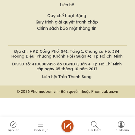
Liên hệ
Quy chế hoạt động
Quy trình giải quyết tranh chấp
Chính sách bảo mật thông tin
Địa chỉ: HKD Cổng Phố: S41, Tầng 1, Chung cư H3, 384
Hoàng Diệu, Phường Khánh Hội (Quận 4), Tp Hồ Chí Minh
ĐKKD số: 41D8009456 do UBND Quận 4, Tp Hồ Chí Minh
cấp ngày 05 tháng 10 năm 2017
Liên hệ: Trần Thanh Sang
© 2026 Phomuaban.vn - Bản quyền thuộc Phomuaban.vn
Tiện ích
Danh mục
Tìm kiếm
Tài khoản