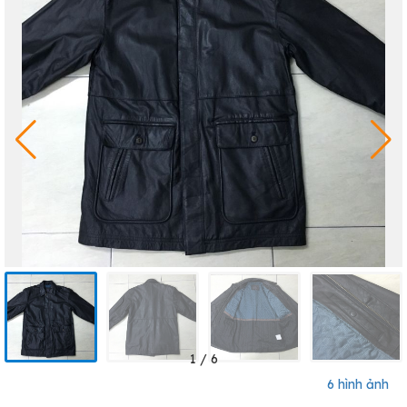
1
/
6
6 hình ảnh