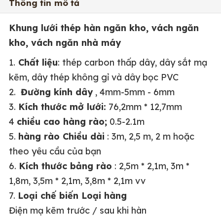
Thông tin mô tả
Khung lưới thép hàn ngăn kho, vách ngăn
kho, vách ngăn nhà máy
1.
Chất liệu
: thép carbon thấp dây, dây sắt mạ
kẽm, dây thép không gỉ và dây bọc PVC
2.
Đường kính dây
, 4mm-5mm - 6mm
3.
Kích thước mở lưới:
76,2mm * 12,7mm
4
chiều cao hàng rào;
0.5-2.1m
5.
hàng rào Chiều dài
: 3m, 2,5 m, 2 m hoặc
theo yêu cầu của bạn
6.
Kích thước bảng rào
: 2,5m * 2,1m, 3m *
1,8m, 3,5m * 2,1m, 3,8m * 2,1m vv
7.
Loại chế biến Loại hàng
Điện mạ kẽm trước / sau khi hàn