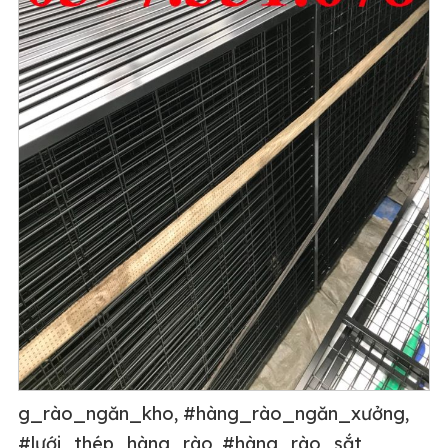
g_rào_ngăn_kho, #hàng_rào_ngăn_xưởng,
#lưới_thép_hàng_rào, #hàng_rào_sắt,