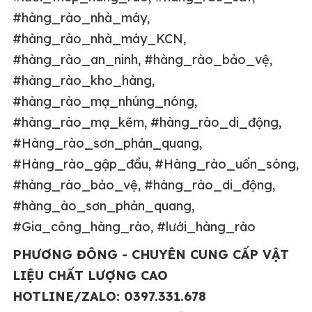
#hàng_rào_nhà_máy,
#hàng_rào_nhà_máy_KCN,
#hàng_rào_an_ninh, #hàng_rào_bảo_vệ,
#hàng_rào_kho_hàng,
#hàng_rào_mạ_nhúng_nóng,
#hàng_rào_mạ_kẽm, #hàng_rào_di_động,
#Hàng_rào_sơn_phản_quang,
#Hàng_rào_gập_đầu, #Hàng_rào_uốn_sóng,
#hàng_rào_bảo_vệ, #hàng_rào_di_động,
#hàng_ào_sơn_phản_quang,
#Gia_công_hàng_rào, #lưới_hàng_rào
PHƯƠNG ĐÔNG - CHUYÊN CUNG CẤP VẬT
LIỆU CHẤT LƯỢNG CAO
HOTLINE/ZALO: 0397.331.678