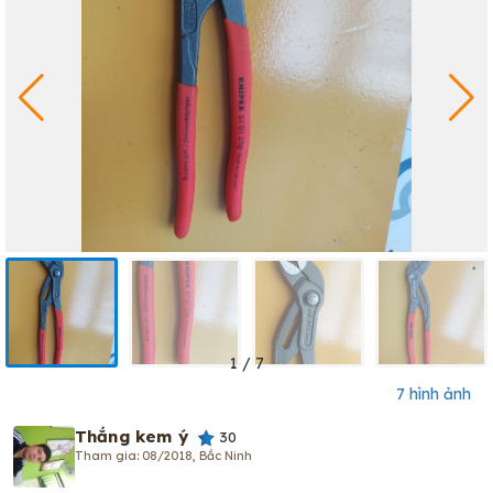
1
/
7
7 hình ảnh
Thắng kem ý
30
Tham gia: 08/2018, Bắc Ninh