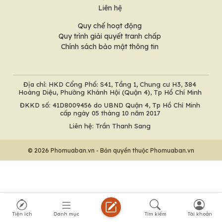
Liên hệ
Quy chế hoạt động
Quy trình giải quyết tranh chấp
Chính sách bảo mật thông tin
Địa chỉ: HKD Cổng Phố: S41, Tầng 1, Chung cư H3, 384
Hoàng Diệu, Phường Khánh Hội (Quận 4), Tp Hồ Chí Minh
ĐKKD số: 41D8009456 do UBND Quận 4, Tp Hồ Chí Minh
cấp ngày 05 tháng 10 năm 2017
Liên hệ: Trần Thanh Sang
© 2026 Phomuaban.vn - Bản quyền thuộc Phomuaban.vn
Tiện ích
Danh mục
Tìm kiếm
Tài khoản