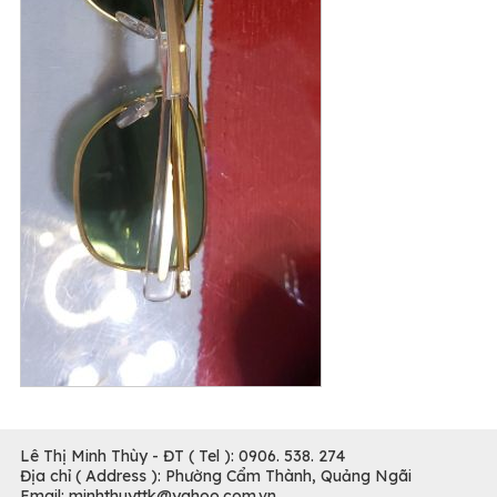
Lê Thị Minh Thùy - ĐT ( Tel ): 0906. 538. 274
Địa chỉ ( Address ): Phường Cẩm Thành, Quảng Ngãi
Email: minhthuyttk@yahoo.com.vn