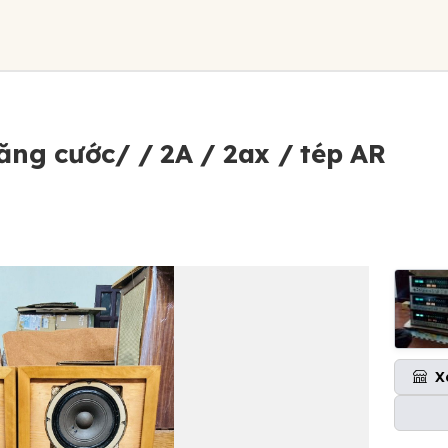
ng cước/ / 2A / 2ax / tép AR
X