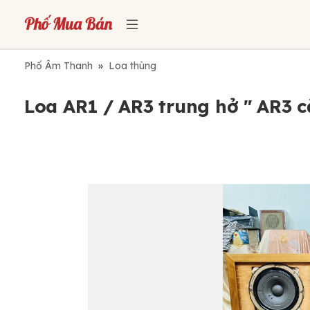
Phố Âm Thanh
»
Loa thùng
Loa AR1 / AR3 trung hở " AR3 că