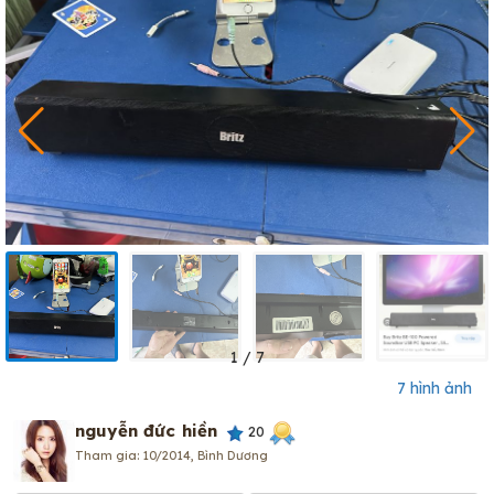
1
/
7
7 hình ảnh
nguyễn đức hiền
20
Tham gia: 10/2014, Bình Dương