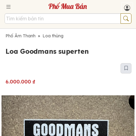
Phố Âm Thanh
»
Loa thùng
Loa Goodmans superten
6.000.000
₫