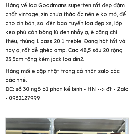
Hàng về loa Goodmans superten rất đẹp đậm
chất vintage, zin chưa tháo ốc nên e ko mở, để
cho zin bản, soi đèn bao tuyến loa đẹp xs, lớp
keo phủ còn bóng lừ đen nhẫy ạ, ê căng chỉ
thêu, thùng 1 bass 20 1 treble. Đang hát tốt và
hay ạ, rất dễ ghép amp. Cao 48,5 sâu 20 rộng
25,5cm tặng kèm jack loa din2.
Hàng mới e cập nhật trang cá nhân zalo các
bác nhé.
ĐC: số 30 ngõ 61 phan kế bính - HN --> đt - Zalo
- 0932127999