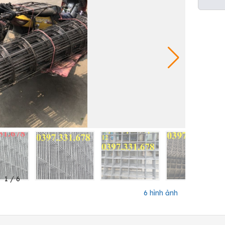
1
/
6
6 hình ảnh