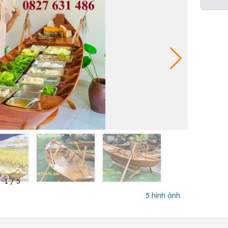
1
/
5
5 hình ảnh