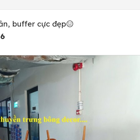
ản, buffer cực đẹp😑
86