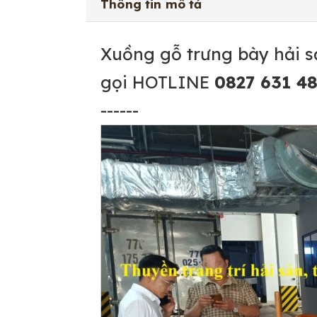
Thông tin mô tả
Xuồng gỗ trưng bày hải s
gọi HOTLINE
0827 631 4
------