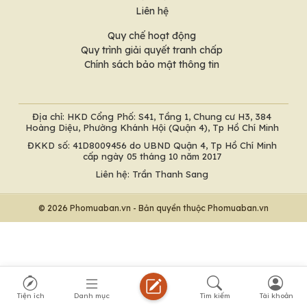
Liên hệ
Quy chế hoạt động
Quy trình giải quyết tranh chấp
Chính sách bảo mật thông tin
Địa chỉ: HKD Cổng Phố: S41, Tầng 1, Chung cư H3, 384
Hoàng Diệu, Phường Khánh Hội (Quận 4), Tp Hồ Chí Minh
ĐKKD số: 41D8009456 do UBND Quận 4, Tp Hồ Chí Minh
cấp ngày 05 tháng 10 năm 2017
Liên hệ: Trần Thanh Sang
© 2026 Phomuaban.vn - Bản quyền thuộc Phomuaban.vn
Tiện ích
Danh mục
Tìm kiếm
Tài khoản