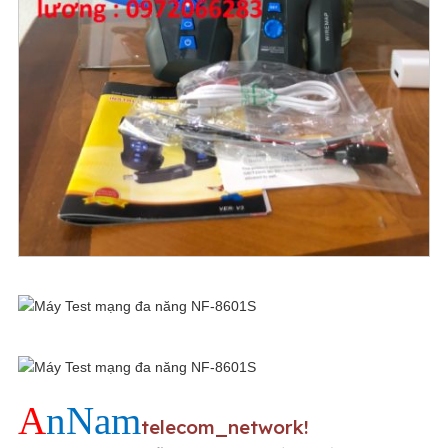
A
nNam
telecom_network!