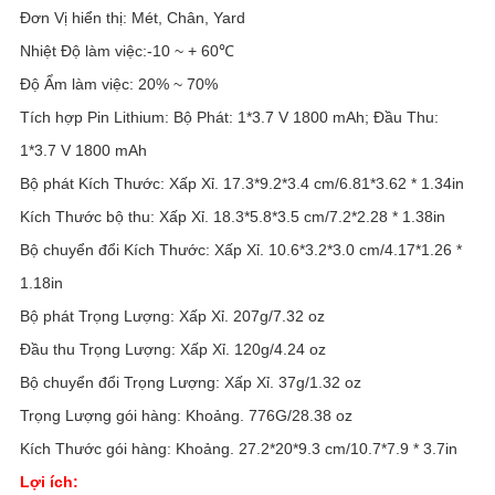
Đơn Vị hiển thị: Mét, Chân, Yard
Nhiệt Độ làm việc:-10 ~ + 60℃
Độ Ẩm làm việc: 20% ~ 70%
Tích hợp Pin Lithium: Bộ Phát: 1*3.7 V 1800 mAh; Đầu Thu:
1*3.7 V 1800 mAh
Bộ phát Kích Thước: Xấp Xỉ. 17.3*9.2*3.4 cm/6.81*3.62 * 1.34in
Kích Thước bộ thu: Xấp Xỉ. 18.3*5.8*3.5 cm/7.2*2.28 * 1.38in
Bộ chuyển đổi Kích Thước: Xấp Xỉ. 10.6*3.2*3.0 cm/4.17*1.26 *
1.18in
Bộ phát Trọng Lượng: Xấp Xỉ. 207g/7.32 oz
Đầu thu Trọng Lượng: Xấp Xỉ. 120g/4.24 oz
Bộ chuyển đổi Trọng Lượng: Xấp Xỉ. 37g/1.32 oz
Trọng Lượng gói hàng: Khoảng. 776G/28.38 oz
Kích Thước gói hàng: Khoảng. 27.2*20*9.3 cm/10.7*7.9 * 3.7in
Lợi ích: