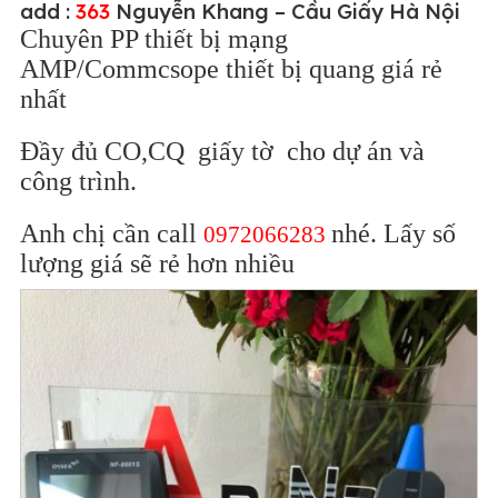
add :
363
Nguyễn Khang – Cầu
Giấy Hà Nội
Chuyên PP thiết bị mạng
AMP/Commcsope thiết bị quang giá rẻ
nhất
Đầy đủ CO,CQ giấy tờ cho dự án và
công trình.
Anh chị cần call
nhé. Lấy số
0972066283
lượng giá sẽ rẻ hơn nhiều