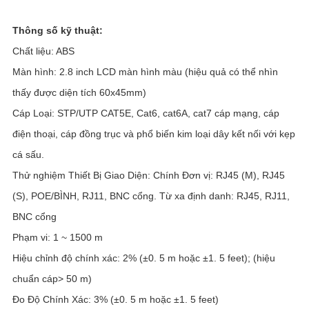
Thông số kỹ thuật:
Chất liệu: ABS
Màn hình: 2.8 inch LCD màn hình màu (hiệu quả có thể nhìn
thấy được diện tích 60x45mm)
Cáp Loại: STP/UTP CAT5E, Cat6, cat6A, cat7 cáp mạng, cáp
điện thoại, cáp đồng trục và phổ biến kim loại dây kết nối với kẹp
cá sấu.
Thử nghiệm Thiết Bị Giao Diện: Chính Đơn vị: RJ45 (M), RJ45
(S), POE/BÌNH, RJ11, BNC cổng. Từ xa định danh: RJ45, RJ11,
BNC cổng
Phạm vi: 1 ~ 1500 m
Hiệu chỉnh độ chính xác: 2% (±0. 5 m hoặc ±1. 5 feet); (hiệu
chuẩn cáp> 50 m)
Đo Độ Chính Xác: 3% (±0. 5 m hoặc ±1. 5 feet)