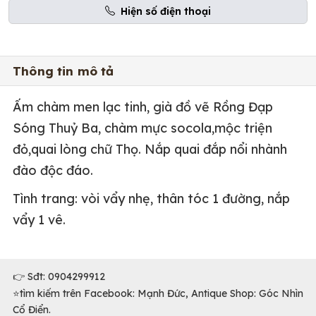
Hiện số điện thoại
Thông tin mô tả
Ấm chàm men lạc tinh, già đồ vẽ Rồng Đạp
Sóng Thuỷ Ba, chàm mực socola,mộc triện
đỏ,quai lòng chữ Thọ. Nắp quai đắp nổi nhành
đào độc đáo.
Tình trang: vòi vẩy nhẹ, thân tóc 1 đường, nắp
vẩy 1 vê.
👉 Sđt: 0904299912
⭐️tìm kiếm trên Facebook: Mạnh Đức, Antique Shop: Góc Nhìn
Cổ Điển.