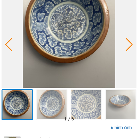
1
/
6
6 hình ảnh