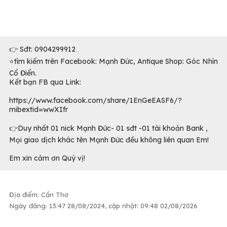
👉 Sđt: 0904299912
⭐️tìm kiếm trên Facebook: Mạnh Đức, Antique Shop: Góc Nhìn
Cổ Điển.
Kết bạn FB qua Link:
https://www.facebook.com/share/1EnGeEASF6/?
mibextid=wwXIfr
👉Duy nhất 01 nick Mạnh Đức- 01 sđt -01 tài khoản Bank ,
Mọi giao dịch khác tên Mạnh Đức đều không liên quan Em!
Em xin cảm ơn Quý vị!
Địa điểm: Cần Thơ
Ngày đăng: 13:47 28/08/2024, cập nhật: 09:48 02/08/2026