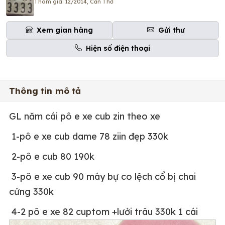
Tham gia: 12/2014, Cần Thơ
Xem gian hàng
Gửi thư
Hiện số điện thoại
Thông tin mô tả
GL năm cái pô e xe cub zin theo xe
1-pô e xe cub dame 78 ziin đẹp 330k
2-pô e cub 80 190k
3-pô e xe cub 90 máy bự co lệch cổ bị chai
cứng 330k
4-2 pô e xe 82 cuptom +lưởi trâu 330k 1 cái