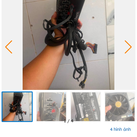
1
/
4
4 hình ảnh