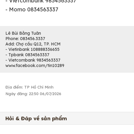
- Vietcombank 9834563337
- Momo 0834563337
Lê Bùi Bằng Tuân
Phone: 083456.3337
Add: Chợ cầu Q12, TP. HCM
- Vietinbank 108888336655
- Tpbank 0834563337
- Vietcombank 9834563337
www.facebook.com/tin10289
Địa điểm: TP Hồ Chí Minh
Ngày đăng: 22:50 06/07/2026
Hỏi & Đáp về sản phẩm