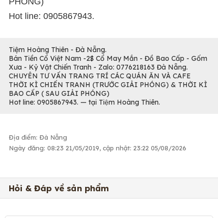
PHÓNG)
Hot line: 0905867943.
Tiệm Hoàng Thiên - Đà Nẵng.
Bán Tiền Cổ Việt Nam -2$ Cổ May Mắn - Đồ Bao Cấp - Gốm
Xưa - Kỷ Vật Chiến Tranh - Zalo: 0776218163 Đà Nẵng.
CHUYÊN TƯ VẤN TRANG TRÍ CÁC QUÁN ĂN VÀ CAFE
THỜI KÌ CHIẾN TRANH (TRƯỚC GIẢI PHÓNG) & THỜI KÌ
BAO CẤP ( SAU GIẢI PHÓNG)
Hot line: 0905867943. — tại Tiệm Hoàng Thiên.
Địa điểm: Đà Nẵng
Ngày đăng: 08:23 21/05/2019, cập nhật: 23:22 05/08/2026
Hỏi & Đáp về sản phẩm