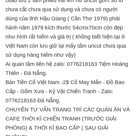
Giao lưu 2 tấm phiếu vải 4m nữ uncut gồm 30 tờ
chưa cắt chưa qua sử dụng và chưa có người
dùng của tỉnh Hậu Giang ( Cần Thơ 1979) phát
hành năm 1979 kích thước 54cmx70cm còn đẹp
như hình rất hiếm và giá trị ( không biết hiện tại ở
Việt Nam còn lưu giữ lại mấy tấm uncut chưa qua
sử dụng hàng hiếm như vậy)
Ai quan tâm liên hệ zalo: 0776218163 Tiệm Hoàng
Thiên - Đà Nẵng.
Bán Tiền Cổ Việt Nam -2$ Cổ May Mắn - Đồ Bao
Cấp - Gốm Xưa - Kỷ Vật Chiến Tranh - Zalo:
0776218163 Đà Nẵng.
CHUYÊN TƯ VẤN TRANG TRÍ CÁC QUÁN ĂN VÀ
CAFE THỜI KÌ CHIẾN TRANH (TRƯỚC GIẢI
PHÓNG) & THỜI KÌ BAO CẤP ( SAU GIẢI