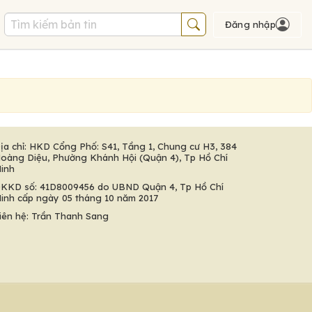
Đăng nhập
ịa chỉ: HKD Cổng Phố: S41, Tầng 1, Chung cư H3, 384
oàng Diệu, Phường Khánh Hội (Quận 4), Tp Hồ Chí
inh
KKD số: 41D8009456 do UBND Quận 4, Tp Hồ Chí
inh cấp ngày 05 tháng 10 năm 2017
iên hệ: Trần Thanh Sang