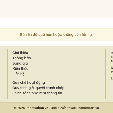
Bản tin đã quá hạn hoặc không còn tồn tại.
Giới thiệu
Đ
H
Thông báo
M
Bảng giá
Đ
Kiến thức
M
Liên hệ
L
Quy chế hoạt động
Quy trình giải quyết tranh chấp
Chính sách bảo mật thông tin
© 2026 Phomuaban.vn - Bản quyền thuộc Phomuaban.vn