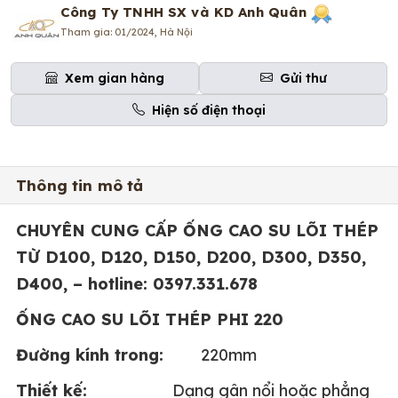
Công Ty TNHH SX và KD Anh Quân
Tham gia: 01/2024, Hà Nội
Xem gian hàng
Gửi thư
Hiện số điện thoại
Thông tin mô tả
CHUYÊN CUNG CẤP ỐNG CAO SU LÕI THÉP
TỪ D100, D120, D150, D200, D300, D350,
D400, – hotline: 0397.331.678
ỐNG CAO SU LÕI THÉP PHI 220
Đường kính trong:
220mm
Thiết kế:
Dạng gân nổi hoặc phẳng