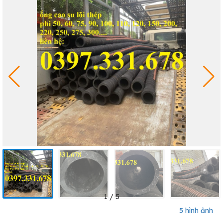
1
/
5
5 hình ảnh