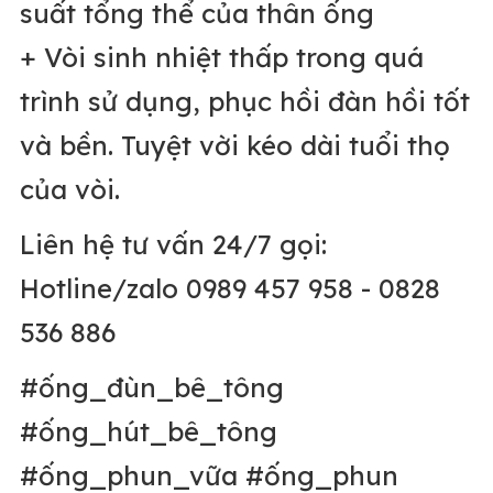
suất tổng thể của thân ống
+ Vòi sinh nhiệt thấp trong quá
trình sử dụng, phục hồi đàn hồi tốt
và bền. Tuyệt
vời kéo dài tuổi thọ
của vòi.
Liên hệ tư vấn 24/7 gọi:
Hotline/zalo 0989 457 958 - 0828
536 886
#ống_đùn_bê_tông
#ống_hút_bê_tông
#ống_phun_vữa #ống_phun