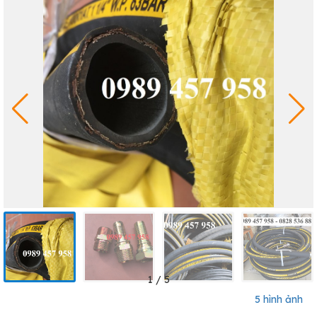
1
/
5
5 hình ảnh