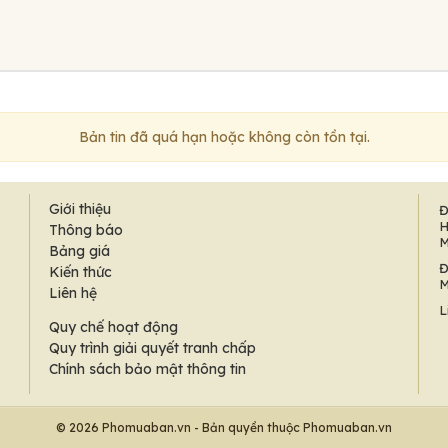
Bản tin đã quá hạn hoặc không còn tồn tại.
Giới thiệu
Đ
H
Thông báo
M
Bảng giá
Đ
Kiến thức
M
Liên hệ
L
Quy chế hoạt động
Quy trình giải quyết tranh chấp
Chính sách bảo mật thông tin
© 2026 Phomuaban.vn - Bản quyền thuộc Phomuaban.vn