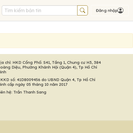
Đăng nhập
ịa chỉ: HKD Cổng Phố: S41, Tầng 1, Chung cư H3, 384
oàng Diệu, Phường Khánh Hội (Quận 4), Tp Hồ Chí
inh
KKD số: 41D8009456 do UBND Quận 4, Tp Hồ Chí
inh cấp ngày 05 tháng 10 năm 2017
iên hệ: Trần Thanh Sang