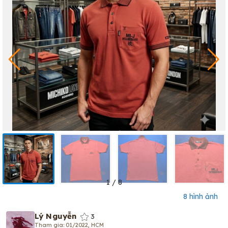
1
/
8
8 hình ảnh
Lý Nguyễn
3
Tham gia: 01/2022, HCM