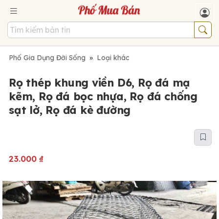
Phố Gia Dụng Đời Sống
»
Loại khác
Rọ thép khung viền D6, Rọ đá mạ
kẽm, Rọ đá bọc nhựa, Rọ đá chống
sạt lở, Rọ đá kè đường
23.000
₫