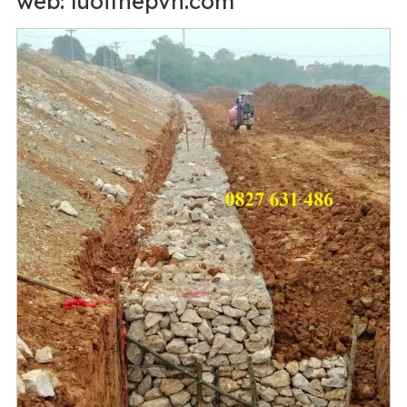
web: luoithepvn.com