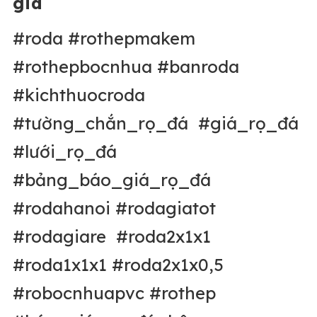
giá
#roda #rothepmakem
#rothepbocnhua #banroda
#kichthuocroda
#tường_chắn_rọ_đá #giá_rọ_đá
#lưới_rọ_đá
#bảng_báo_giá_rọ_đá
#rodahanoi #rodagiatot
#rodagiare #roda2x1x1
#roda1x1x1 #roda2x1x0,5
#robocnhuapvc #rothep