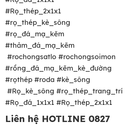
#Rọ_thép_2x1x1
#rọ_thép_kè_sông
#rọ_đá_mạ_kẽm
#thảm_đá_mạ_kẽm
#rochongsatlo #rochongsoimon
#rồng_đá_mạ_kẽm_kè_đường
#rọthép #roda #kè_sông
#Rọ_kè_sông #rọ_thép_trang_trí
#Rọ_đá_1x1x1 #Rọ_thép_2x1x1
Liên hệ HOTLINE 0827