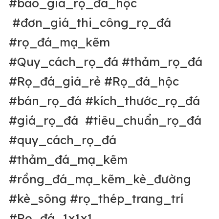
#báo_giá_rọ_đá_hộc
#đơn_giá_thi_công_rọ_đá
#rọ_đá_mạ_kẽm
#Quy_cách_rọ_đá #thảm_rọ_đá
#Rọ_đá_giá_rẻ #Rọ_đá_hộc
#bán_rọ_đá #kích_thước_rọ_đá
#giá_rọ_đá #tiêu_chuẩn_rọ_đá
#quy_cách_rọ_đá
#thảm_đá_mạ_kẽm
#rồng_đá_mạ_kẽm_kè_đường
#kè_sông #rọ_thép_trang_trí
#Rọ_đá_1x1x1