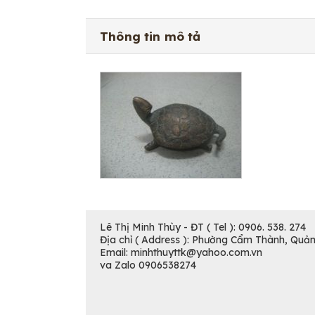
Thông tin mô tả
Lê Thị Minh Thùy - ĐT ( Tel ): 0906. 538. 274
Địa chỉ ( Address ): Phường Cẩm Thành, Quả
Email: minhthuyttk@yahoo.com.vn
va Zalo 0906538274