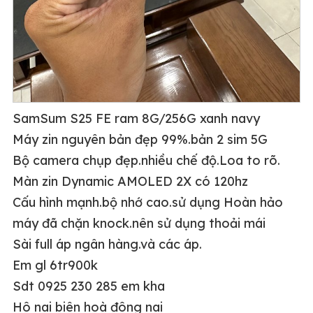
SamSum S25 FE ram 8G/256G xanh navy
Máy zin nguyên bản đẹp 99%.bản 2 sim 5G
Bộ camera chụp đẹp.nhiều chế độ.Loa to rõ.
Màn zin Dynamic AMOLED 2X có 120hz
Cấu hình mạnh.bộ nhớ cao.sử dụng Hoàn hảo
máy đã chặn knock.nên sử dụng thoải mái
Sài full áp ngân hàng.và các áp.
Em gl 6tr900k
Sdt 0925 230 285 em kha
Hô nai biên hoà đông nai