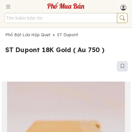
Phố Bật Lửa Hộp Quẹt
»
ST Dupont
ST Dupont 18K Gold ( Au 750 )