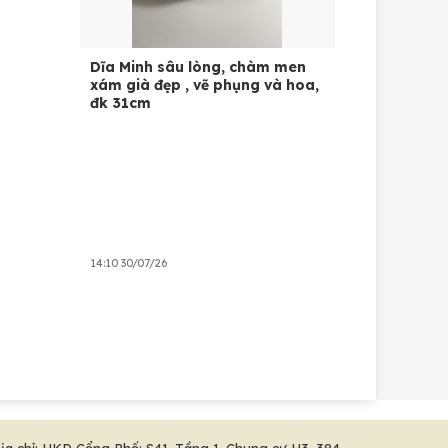
Dĩa Minh sâu lòng, chàm men
xám già đẹp , vẽ phụng và hoa,
đk 31cm
14:10 30/07/26
ịa chỉ: HKD Cổng Phố: S41, Tầng 1, Chung cư H3, 384