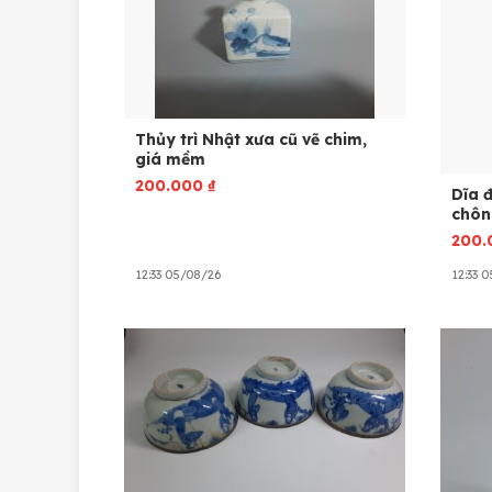
Thủy trì Nhật xưa cũ vẽ chim,
giá mềm
200.000
₫
Dĩa đ
chôn
200
12:33 05/08/26
12:33 