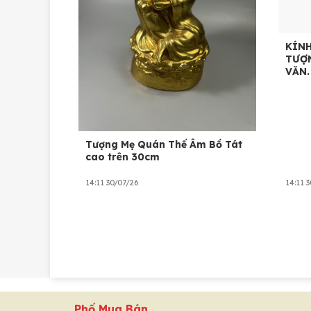
KÍNH
TƯỢN
VĂN.
Tượng Mẹ Quán Thế Âm Bồ Tát
cao trên 30cm
14:11 30/07/26
14:11 
Phố Mua Bán