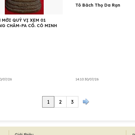
Tô Bách Thọ Da Rạn
 MỜI QUÝ VỊ XEM 01
G CHĂM-PA CỔ. CÓ MINH
30/07/26
14:10 30/07/26
1
2
3
Giới thiệu
Đ