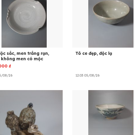
ộc sắc, men trắng rạn,
Tô ce đẹp, độc lạ
 không men có mộc
.000
₫
05/08/26
12:03 05/08/26