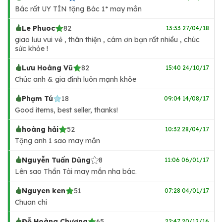
Bác rất UY TÍN tặng Bác 1* may mắn
Le Phuoc
82
13:33 27/04/18
giao lưu vui vẻ , thân thiện , cám ơn bạn rất nhiều , chúc
sức khỏe !
Lưu Hoàng Vũ
82
15:40 24/10/17
Chúc anh & gia đình luôn mạnh khỏe
Phạm Tú
18
09:04 14/08/17
Good items, best seller, thanks!
hoàng hải
52
10:32 28/04/17
Tặng anh 1 sao may mắn
Nguyễn Tuấn Dũng
8
11:06 06/01/17
Lên sao Thần Tài may mắn nha bác.
Nguyen ken
51
07:28 04/01/17
Chuan chi
Đỗ Hoàng Chương
65
22:47 20/12/16