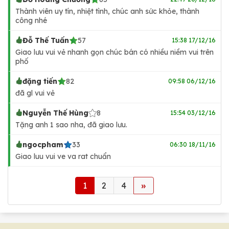
Thành viên uy tín, nhiệt tình, chúc anh sức khỏe, thành
công nhé
Đỗ Thế Tuấn
57
15:38 17/12/16
Giao lưu vui vẻ nhanh gọn chúc bán có nhiều niềm vui trên
phố
đặng tiến
82
09:58 06/12/16
đã gl vui vẻ
Nguyễn Thế Hùng
8
15:54 03/12/16
Tặng anh 1 sao nha, đã giao lưu.
ngocpham
33
06:30 18/11/16
Giao luu vui ve va rat chuẩn
1
2
4
»