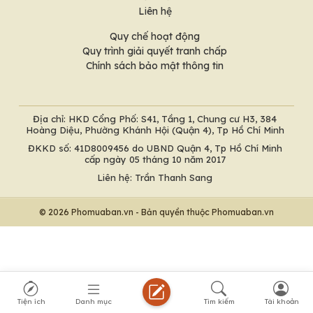
Liên hệ
Quy chế hoạt động
Quy trình giải quyết tranh chấp
Chính sách bảo mật thông tin
Địa chỉ: HKD Cổng Phố: S41, Tầng 1, Chung cư H3, 384
Hoàng Diệu, Phường Khánh Hội (Quận 4), Tp Hồ Chí Minh
ĐKKD số: 41D8009456 do UBND Quận 4, Tp Hồ Chí Minh
cấp ngày 05 tháng 10 năm 2017
Liên hệ: Trần Thanh Sang
© 2026 Phomuaban.vn - Bản quyền thuộc Phomuaban.vn
Tiện ích
Danh mục
Tìm kiếm
Tài khoản