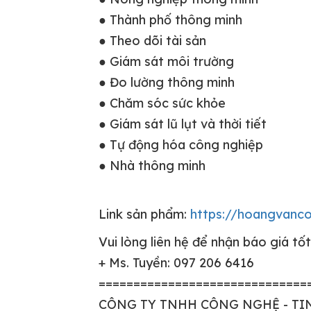
● Thành phố thông minh
● Theo dõi tài sản
● Giám sát môi trường
● Đo lường thông minh
● Chăm sóc sức khỏe
● Giám sát lũ lụt và thời tiết
● Tự động hóa công nghiệp
● Nhà thông minh
Link sản phẩm:
https://hoangvanc
Vui lòng liên hệ để nhận báo giá tốt
+ Ms. Tuyền: 097 206 6416
==============================
CÔNG TY TNHH CÔNG NGHỆ - T