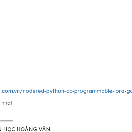
o.com.vn/nodered-python-cc-programmable-lora-g
 nhất :
=====
IN HỌC HOÀNG VÂN