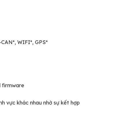
1-CAN*, WIFI*, GPS*
d firmware
nh vực khác nhau nhờ sự kết hợp