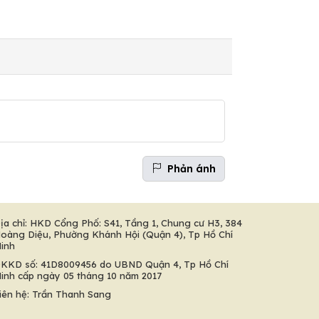
Phản ánh
ịa chỉ: HKD Cổng Phố: S41, Tầng 1, Chung cư H3, 384
oàng Diệu, Phường Khánh Hội (Quận 4), Tp Hồ Chí
inh
KKD số: 41D8009456 do UBND Quận 4, Tp Hồ Chí
inh cấp ngày 05 tháng 10 năm 2017
iên hệ: Trần Thanh Sang