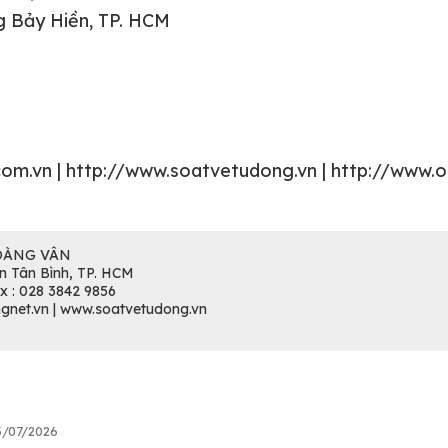
g Bảy Hiền, TP. HCM
m.vn | http://www.soatvetudong.vn | http://www.o
OÀNG VÂN
n Tân Bình, TP. HCM
ax : 028 3842 9856
gnet.vn | www.soatvetudong.vn
3/07/2026