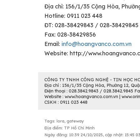
Địa chỉ: 156/1/35 Cộng Hòa, Phườn
Hotline: 0911 023 448
ĐT: 028-38429843 / 028-38429845
Fax: 028-38429856
Email:
info@hoangvanco.com.vn
Website: http://www.hoangvanco.co
CÔNG TY TNHH CÔNG NGHỆ - TIN HỌC H
Địa chỉ : 156/1/35 Cộng Hòa, Phường 12, Quậ
Điện thoại : 028.3842.9843 / 028.3842.9845 F
Website : www.hoangvanco.com.vn | www.orin
CSKH : 0911 023 448
Tags: lora, gateway
Địa điểm: TP Hồ Chí Minh
Ngày đăng: 10:39 24/10/2025, cập nhật: 15:45 0