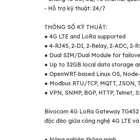
- Hỗ trợ kỹ thuật: 24/7
THÔNG SỐ KỸ THUẬT:
● 4G LTE and LoRa supported
● 4-RJ45, 2-DI, 2-Relay, 2-ADC, 2-
● Dual SIM/Dual Module for failov
● Up to 32GB local data storage a
● OpenWRT-based Linux OS, Node-
● Modbus RTU/TCP, MQTT, JSON, TC
● VPN, SNMP, BGP, HTTP, Telnet, SS
Bivocom 4G LoRa Gateway TG452 rất
độc đáo giữa công nghệ 4G LTE và
● Nông nghiệp thông minh