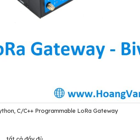
ython, C/C++ Programmable LoRa Gateway
... tất cả đầy đủ