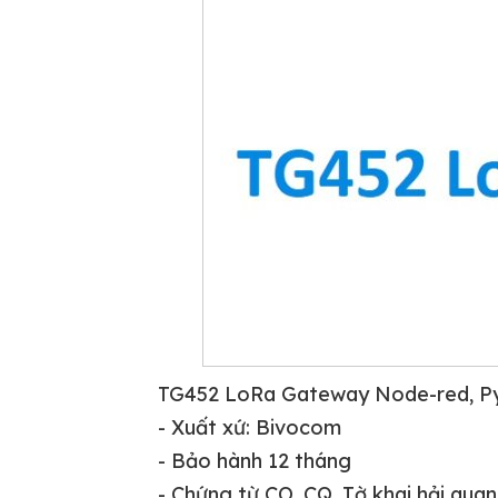
TG452 LoRa Gateway Node-red, P
- Xuất xứ: Bivocom
- Bảo hành 12 tháng
- Chứng từ CO, CQ, Tờ khai hải quan,