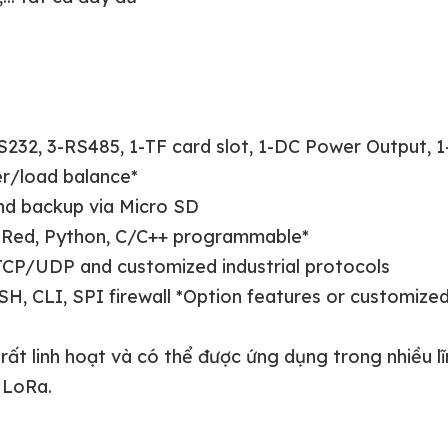
RS232, 3-RS485, 1-TF card slot, 1-DC Power Output, 
er/load balance*
nd backup via Micro SD
Red, Python, C/C++ programmable*
P/UDP and customized industrial protocols
H, CLI, SPI firewall *Option features or customize
 linh hoạt và có thể được ứng dụng trong nhiều lĩ
 LoRa.