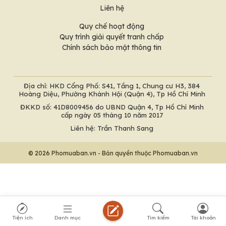
Liên hệ
Quy chế hoạt động
Quy trình giải quyết tranh chấp
Chính sách bảo mật thông tin
Địa chỉ: HKD Cổng Phố: S41, Tầng 1, Chung cư H3, 384
Hoàng Diệu, Phường Khánh Hội (Quận 4), Tp Hồ Chí Minh
ĐKKD số: 41D8009456 do UBND Quận 4, Tp Hồ Chí Minh
cấp ngày 05 tháng 10 năm 2017
Liên hệ: Trần Thanh Sang
© 2026 Phomuaban.vn - Bản quyền thuộc Phomuaban.vn
Tiện ích
Danh mục
Tìm kiếm
Tài khoản