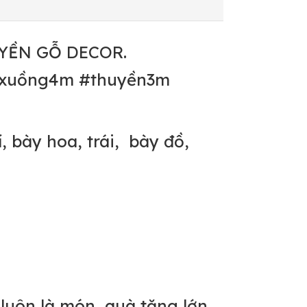
YỀN GỖ DECOR.
#xuồng4m #thuyền3m
, bày hoa, trái, bày đồ,
luôn là món quà tặng lớn