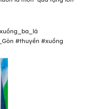
xuồng_ba_lá
_Gòn #thuyền #xuồng