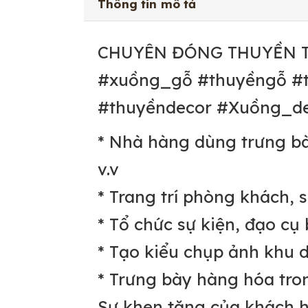
Thông tin mô tả
CHUYÊN ĐÓNG THUYỀN T
#xuồng_gỗ #thuyềngỗ #
#thuyềndecor #Xuồng_d
* Nhà hàng dùng trưng bày
v.v
* Trang trí phòng khách,
* Tổ chức sự kiện, đạo cụ 
* Tạo kiểu chụp ảnh khu du
* Trưng bày hàng hóa tron
Sự khen tặng của khách h