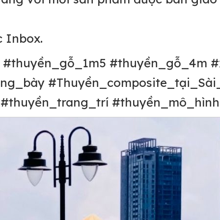
c Inbox.
 #thuyền_gỗ_1m5 #thuyền_gỗ_4m #
ng_bày #Thuyền_composite_tại_Sài
#thuyền_trang_trí #thuyền_mô_hình