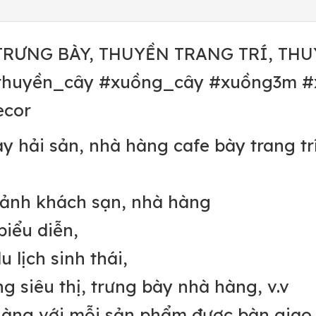
RƯNG BÀY, THUYỀN TRANG TRÍ, THU
thuyền_cây #xuồng_cây #xuồng3m 
ecor
 hải sản, nhà hàng cafe bày trang trí
 sảnh khách sạn, nhà hàng
biểu diễn,
 lịch sinh thái,
g siêu thị, trưng bày nhà hàng, v.v
àng với mỗi sản phẩm được bàn giao 