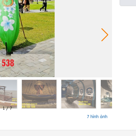
1
/
7
7 hình ảnh