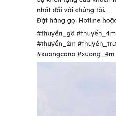
nhất đối với chúng tôi.
Đặt hàng gọi Hotline hoặ
#thuyền_gỗ #thuyền_4m
#thuyền_2m #thuyền_trư
#xuongcano #xuong_4m 