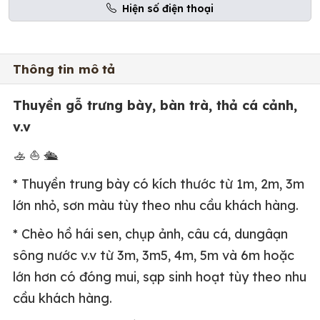
Hiện số điện thoại
Thông tin mô tả
Thuyền gỗ trưng bày, bàn trà, thả cá cảnh,
v.v
🚣
⛵
🛳
* Thuyền trung bày có kích thước từ 1m, 2m, 3m
lớn nhỏ, sơn màu tùy theo nhu cầu khách hàng.
* Chèo hồ hái sen, chụp ảnh, câu cá, dungâạn
sông nước v.v từ 3m, 3m5, 4m, 5m và 6m hoặc
lớn hơn có đóng mui, sạp sinh hoạt tùy theo nhu
cầu khách hàng.