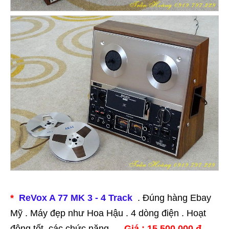
*
ReVox A 77 MK 3 - 4 Track
. Đúng hàng Ebay
Mỹ . Máy đẹp như Hoa Hậu . 4 dòng điện . Hoạt
động tốt các chức năng . .
Giá : 15.500.000 đ