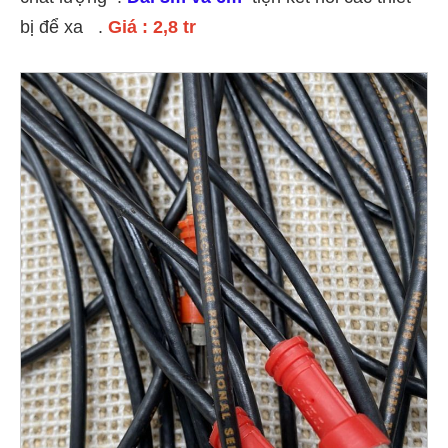
bị để xa
.
Giá : 2,8 tr