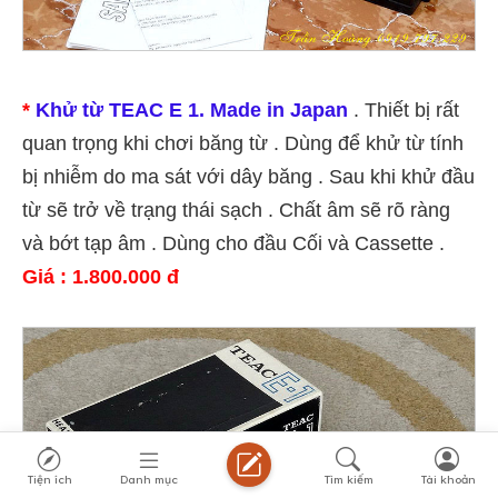
*
Khử từ TEAC E 1. Made in Japan
. Thiết bị rất
quan trọng khi chơi băng từ . Dùng để khử từ tính
bị nhiễm do ma sát với dây băng . Sau khi khử đầu
từ sẽ trở về trạng thái sạch . Chất âm sẽ rõ ràng
và bớt tạp âm . Dùng cho đầu Cối và Cassette .
Giá : 1.800.000 đ
Tiện ích
Danh mục
Tìm kiếm
Tài khoản