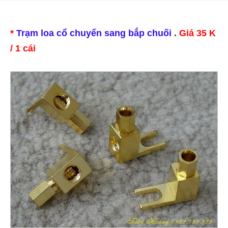
*
Trạm loa cổ chuyển sang bắp chuối
.
Giá 35 K
/ 1 cái