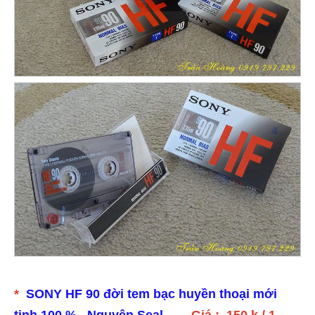
*
SONY HF 90 đời tem bạc huyền thoại mới
tinh 100 %. Nguyên Seal .
. Giá : 150 k / 1