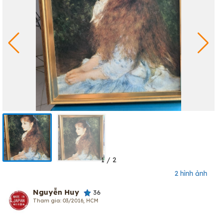
1
/
2
2 hình ảnh
Nguyễn Huy
36
Tham gia: 03/2016, HCM