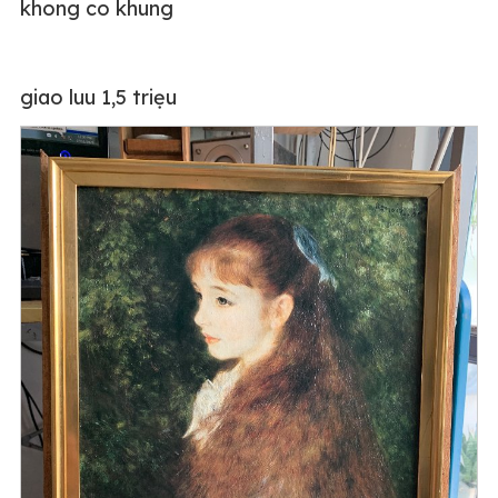
khong co khung
giao luu 1,5 triẹu