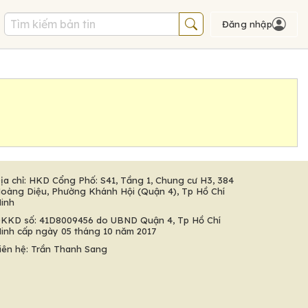
Đăng nhập
ịa chỉ: HKD Cổng Phố: S41, Tầng 1, Chung cư H3, 384
oàng Diệu, Phường Khánh Hội (Quận 4), Tp Hồ Chí
inh
KKD số: 41D8009456 do UBND Quận 4, Tp Hồ Chí
inh cấp ngày 05 tháng 10 năm 2017
iên hệ: Trần Thanh Sang