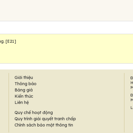
g. [E21]
Giới thiệu
Đ
H
Thông báo
M
Bảng giá
Đ
Kiến thức
M
Liên hệ
L
Quy chế hoạt động
Quy trình giải quyết tranh chấp
Chính sách bảo mật thông tin