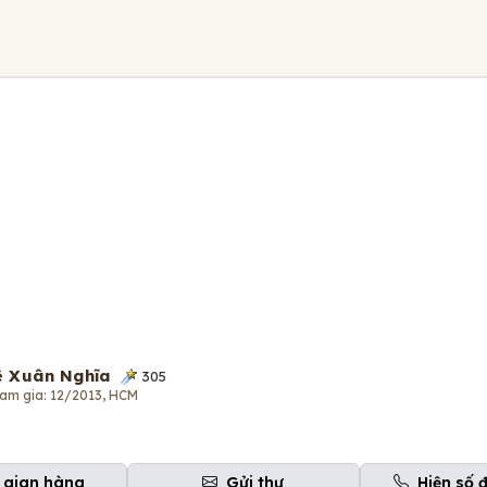
ê Xuân Nghĩa
305
am gia: 12/2013, HCM
 gian hàng
Gửi thư
Hiện số 