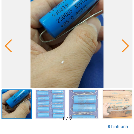
1
/
8
8 hình ảnh