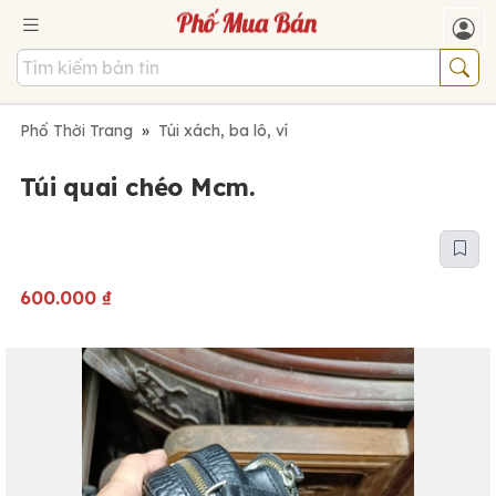
Phố Thời Trang
»
Túi xách, ba lô, ví
Túi quai chéo Mcm.
600.000
₫