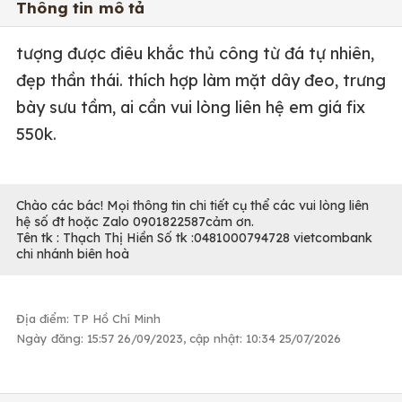
Thông tin mô tả
tượng được điêu khắc thủ công từ đá tự nhiên,
đẹp thần thái. thích hợp làm mặt dây đeo, trưng
bày sưu tầm, ai cần vui lòng liên hệ em giá fix
550k.
Chào các bác! Mọi thông tin chi tiết cụ thể các vui lòng liên
hệ số đt hoặc Zalo 0901822587cảm ơn.
Tên tk : Thạch Thị Hiền Số tk :0481000794728 vietcombank
chi nhánh biên hoà
Địa điểm: TP Hồ Chí Minh
Ngày đăng: 15:57 26/09/2023, cập nhật: 10:34 25/07/2026