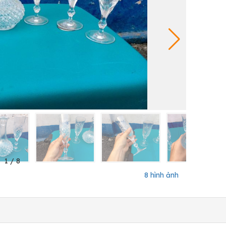
1
/
8
8 hình ảnh