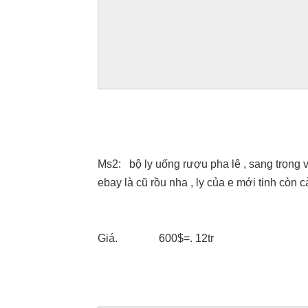
Ms2: bộ ly uống rượu pha lê , sang trọng và
ebay là cũ rồu nha , ly của e mới tinh còn 
Giá. 600$=. 12tr