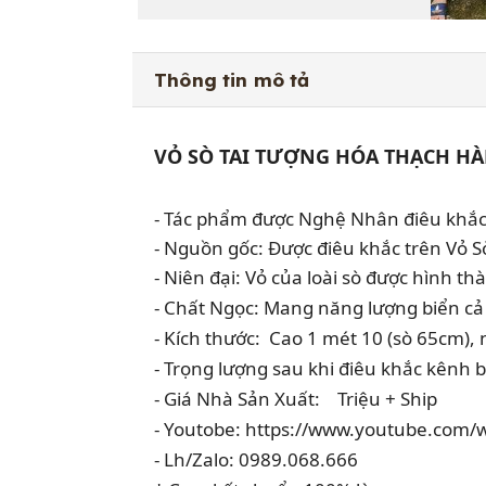
Thông tin mô tả
VỎ SÒ TAI T
ƯỢNG
 HÓA THẠCH
 H
- Tác phẩm được Nghệ Nhân điêu khắc:
- Nguồn gốc: Được điêu khắc trên Vỏ Sò
- Niên đại: Vỏ của loài sò được hình t
- Chất Ngọc: Mang năng lượng biển cả
- Kích thước:  Cao 1 mét 10 (sò 65cm)
- Trọng lượng sau khi điêu khắc kênh b
- Giá Nhà Sản Xuất:    Triệu + Ship
- Youtobe: https://www.youtube.com
- Lh/Zalo: 0989.
068.666