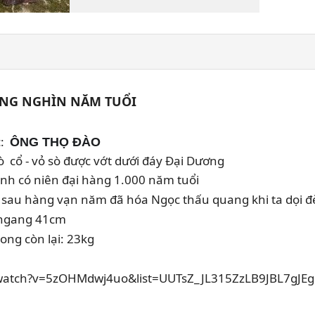
ÀNG NGHÌN NĂM TUỔI
  
ÔNG THỌ ĐÀO
  cổ - vỏ sò được vớt dưới đáy Đại Dương
hành có niên đại hàng 1.000 năm tuổi
 sau hàng vạn năm đã hóa Ngọc thấu quang khi ta dọi 
, ngang 41cm
ong còn lại: 23kg
/watch?v=5zOHMdwj4uo&list=UUTsZ_JL315ZzLB9JBL7gJEg