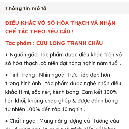
Thông tin mô tả
ĐIÊU KHẮC VỎ SÒ HÓA THẠCH VÀ NHẬN
CHẾ TÁC THEO YÊU CẦU !
Tác phẩm : CỬU LONG TRANH CHÂU
+ Nguồn gốc: Tác phẩm được điêu khắc trên vỏ
sò hóa thạch ,có niên đại hàng nghìn năm tuổi .
+ Tình trạng : Nhìn ngoài trực tiếp đẹp hơn
trong hình ảnh , tác phẩm được nghệ nhân điêu
khắc tỉ mỉ, sắc nét, kênh bong .Cam kết 100%
liền khối, không chắp ghép & được đánh bóng
tự nhiên 100% đến ráp 10 nghìn .
+ Chất ngọc : Mang năng lượng cát tường của