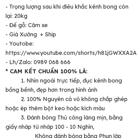
- Trọng lượng sau khi điêu khắc kênh bong còn
lại: 20kg
- Đế gỗ: Căm xe
- Giá Xưởng + Ship
- Youtobe:
https://www.youtube.com/shorts/h81jGWXXA2A
- Lh/Zalo: 0989 068 666
* CAM KẾT CHUẨN 100% LÀ:
1. Nhìn ngoài trực tiếp, đục kênh bong
bồng bềnh, đẹp hơn trong hình ảnh
2. 100% Nguyên cả vỏ không chắp ghép
hoặc ép thêm bột keo hoặc kích màu
3. Đánh bóng Thủ công láng mịn, bằng
giấy nháp từ nháp 100 - 10 Nghìn,
Không đánh bóng bằng Phun lớp