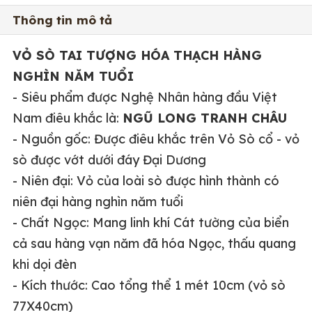
Thông tin mô tả
VỎ SÒ TAI T
ƯỢNG
HÓA THẠCH
HÀNG
NGHÌN NĂM TUỔI
- Siêu phẩm được Nghệ Nhân hàng đầu Việt
Nam điêu khắc là:
NGŨ LONG TRANH CHÂU
- Nguồn gốc: Được điêu khắc trên Vỏ Sò cổ - vỏ
sò được vớt dưới đáy Đại Dương
- Niên đại: Vỏ của loài sò được hình thành có
niên đại hàng nghìn năm tuổi
- Chất Ngọc: Mang linh khí Cát tường của biển
cả sau hàng vạn năm đã hóa Ngọc, thấu quang
khi dọi đèn
- Kích thước: Cao tổng thể 1 mét 10cm (vỏ sò
77X40cm)